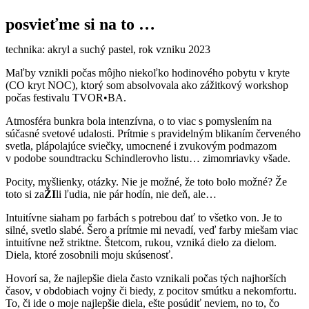
posvieťme si na to …
technika: akryl a suchý pastel, rok vzniku 2023
Maľby vznikli počas môjho niekoľko hodinového pobytu v kryte
(CO kryt NOC), ktorý som absolvovala ako zážitkový workshop
počas festivalu TVOR•BA.
Atmosféra bunkra bola intenzívna, o to viac s pomyslením na
súčasné svetové udalosti. Prítmie s pravidelným blikaním červeného
svetla, plápolajúce sviečky, umocnené i zvukovým podmazom
v podobe soundtracku Schindlerovho listu… zimomriavky všade.
Pocity, myšlienky, otázky. Nie je možné, že toto bolo možné? Že
toto si za
ŽI
li ľudia, nie pár hodín, nie deň, ale…
Intuitívne siaham po farbách s potrebou dať to všetko von. Je to
silné, svetlo slabé. Šero a prítmie mi nevadí, veď farby miešam viac
intuitívne než striktne. Štetcom, rukou, vzniká dielo za dielom.
Diela, ktoré zosobnili moju skúsenosť.
Hovorí sa, že najlepšie diela často vznikali počas tých najhorších
časov, v obdobiach vojny či biedy, z pocitov smútku a nekomfortu.
To, či ide o moje najlepšie diela, ešte posúdiť neviem, no to, čo