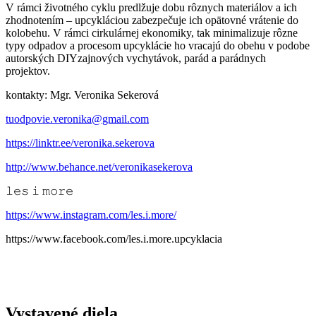
V rámci životného cyklu predlžuje dobu rôznych materiálov a ich
zhodnotením – upcykláciou zabezpečuje ich opätovné vrátenie do
kolobehu. V rámci cirkulárnej ekonomiky, tak minimalizuje rôzne
typy odpadov a procesom upcyklácie ho vracajú do obehu v podobe
autorských DIYzajnových vychytávok, parád a parádnych
projektov.
kontakty:
Mgr. Veronika Sekerová
tuodpovie.veronika@gmail.com
https://linktr.ee/veronika.sekerova
http://www.behance.net/veronikasekerova
𝚕𝚎𝚜 𝚒 𝚖𝚘𝚛𝚎
https://www.instagram.com/les.i.more/
https://www.facebook.com/les.i.more.upcyklacia
Vystavené diela