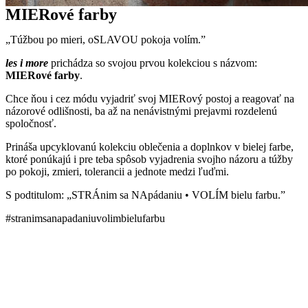
MIERové farby
„Túžbou po mieri, oSLAVOU pokoja volím.”
les i more
prichádza so svojou prvou kolekciou s názvom:
MIERové farby
.
Chce ňou i cez módu vyjadriť svoj MIERový postoj a reagovať na
názorové odlišnosti, ba až na nenávistnými prejavmi rozdelenú
spoločnosť.
Prináša upcyklovanú kolekciu oblečenia a doplnkov v bielej farbe,
ktoré ponúkajú i pre teba spôsob vyjadrenia svojho názoru a túžby
po pokoji, zmieri, tolerancii a jednote medzi ľuďmi.
S podtitulom: „STRÁnim sa NApádaniu • VOLÍM bielu farbu.”
#stranimsanapadaniuvolimbielufarbu