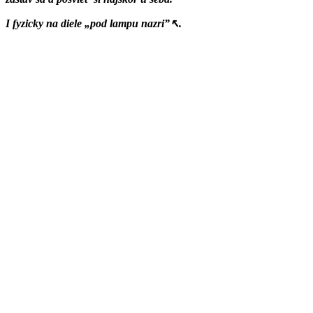
I fyzicky na diele „pod lampu nazri”↖.