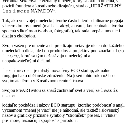
Veronika Sekerová je vizuálny umelec, ktorý sa okrem umenia, v
pozícii foundera a kreatívneho dizajnéra, stará o „UDRŽATEĽNÝ
𝚕𝚎𝚜 𝚒 𝚖𝚘𝚛𝚎 NÁPADOV“.
Tak, ako vo svojej umeleckej tvorbe často interdisciplinárne prepája
viacero druhov umení (maľba – akryl, akvarel, konceptuálna tvorba
spojená s literárnou tvorbou, fotografia), tak rada prepája umenie i
dizajn s ekológiou.
Svoju vášeň pre umenie a cit pre dizajn pretavuje nielen do každého
umeleckého diela, ale i do produktov a projektov pod značkou 𝚕𝚎𝚜
𝚒 𝚖𝚘𝚛𝚎, ktoré sa tým tiež stávajú umeleckými a
neopakovateľnými dielami.
𝚕𝚎𝚜 𝚒 𝚖𝚘𝚛𝚎 – je mladý inovatívny ECO startup, aktuálne
fungujúci ako občianske združenie. Na jeseň tohto roku už i so
svojím ateliérom v Kreatívnom centre Trnava.
Svojou kreARTivitou sa snaží zachrániť svet a verí, že 𝚕𝚎𝚜s 𝚒s
𝚖𝚘𝚛𝚎
|odtiaľto pochádza i názov ECO startupu, ktorého podobnosť s angl.
významom “menej je viac” nie je náhodná, ale taktiež i slovenský
názov a graficky priznané symboly “stromček” pre les, i “vlnka”
pre more, naznačujú spojitosť s prírodou|.