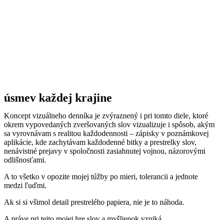
úsmev každej krajine
Koncept vizuálneho denníka je zvýraznený i pri tomto diele, ktoré
okrem vypovedaných zveršovaných slov vizualizuje i spôsob, akým
sa vyrovnávam s realitou každodennosti – zápisky v poznámkovej
aplikácie, kde zachytávam každodenné bitky a prestrelky slov,
nenávistné prejavy v spoločnosti zasiahnutej vojnou, názorovými
odlišnosťami.
A to všetko v opozite mojej túžby po mieri, tolerancii a jednote
medzi ľuďmi.
Ak si si všimol detail prestrelého papiera, nie je to náhoda.
A práve pri tejto mojej hre slov a myšlienok vzniká