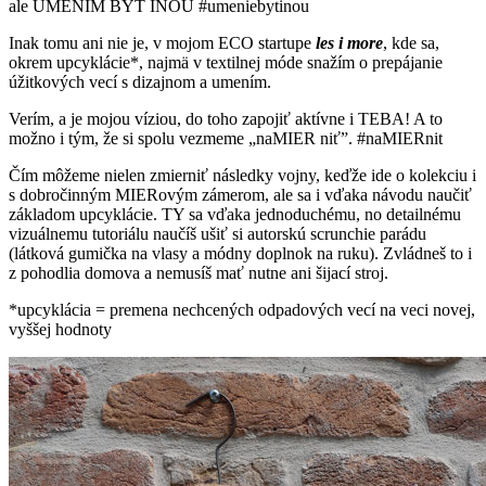
ale UMENÍM BYŤ INOU #umeniebytinou
Inak tomu ani nie je, v mojom ECO startupe
les i more
, kde sa,
okrem upcyklácie*, najmä v textilnej móde snažím o prepájanie
úžitkových vecí s dizajnom a umením.
Verím, a je mojou víziou, do toho zapojiť aktívne i TEBA! A to
možno i tým, že si spolu vezmeme „naMIER niť”. #naMIERnit
Čím môžeme nielen zmierniť následky vojny, keďže ide o kolekciu i
s dobročinným MIERovým zámerom, ale sa i vďaka návodu naučiť
základom upcyklácie. TY sa vďaka jednoduchému, no detailnému
vizuálnemu tutoriálu naučíš ušiť si autorskú scrunchie parádu
(látková gumička na vlasy a módny doplnok na ruku). Zvládneš to i
z pohodlia domova a nemusíš mať nutne ani šijací stroj.
*upcyklácia = premena nechcených odpadových vecí na veci novej,
vyššej hodnoty