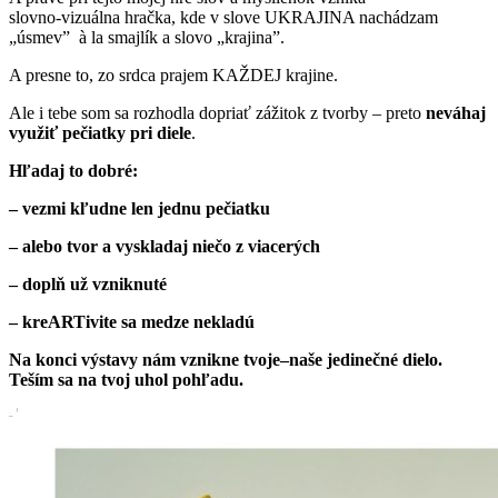
slovno-vizuálna hračka, kde v slove UKRAJINA nachádzam
„úsmev”
à la smajlík a slovo „krajina”.
A presne to, zo srdca prajem KAŽDEJ krajine.
Ale i tebe som sa rozhodla dopriať zážitok z tvorby – preto
neváhaj
využiť pečiatky pri diele
.
Hľadaj to dobré:
– vezmi kľudne len jednu pečiatku
– alebo tvor a vyskladaj niečo z viacerých
– doplň už vzniknuté
– kreARTivite sa medze nekladú
Na konci výstavy nám vznikne tvoje–naše jedinečné dielo.
Teším sa na tvoj uhol pohľadu.