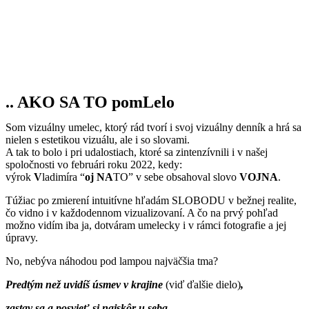
.. AKO SA TO pomLelo
Som vizuálny umelec, ktorý rád tvorí i svoj vizuálny denník a hrá sa
nielen s estetikou vizuálu, ale i so slovami.
A tak to bolo i pri udalostiach, ktoré sa zintenzívnili i v našej
spoločnosti vo februári roku 2022, kedy:
výrok
V
ladimíra “
oj NA
TO” v sebe obsahoval slovo
VOJNA
.
Túžiac po zmierení intuitívne hľadám SLOBODU v bežnej realite,
čo vidno i v každodennom vizualizovaní. A čo na prvý pohľad
možno vidím iba ja, dotváram umelecky i v rámci fotografie a jej
úpravy.
No, nebýva náhodou pod lampou najväčšia tma?
Predtým než uvidíš úsmev v krajine
(viď ďalšie dielo)
,
zastav sa a posvieť si najskôr u seba.