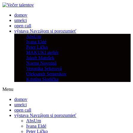
domov
umelci
open call
výstava Navzájom si porozumieť
AbsUm
Ivana Eldé
Peter Ličko
MAKUKI ateliér
Jakub Matušek
Noemi Novotná
Veronika Sekerová
Oleksandr Semenkov
Kristína Slodička
Menu
domov
umelci
open call
výstava Navzájom si porozumieť
AbsUm
Ivana Eldé
Peter Ličko