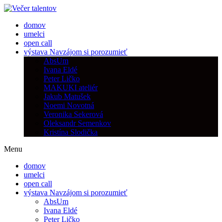
domov
umelci
open call
výstava Navzájom si porozumieť
AbsUm
Ivana Eldé
Peter Ličko
MAKUKI ateliér
Jakub Matušek
Noemi Novotná
Veronika Sekerová
Oleksandr Semenkov
Kristína Slodička
Menu
domov
umelci
open call
výstava Navzájom si porozumieť
AbsUm
Ivana Eldé
Peter Ličko