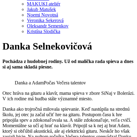
MAKUKI ateliér
Jakub Matušek
Noemi Novotná
Veronika Sekerová
Oleksandr Semenkov
Kristína Slodička
Danka Selnekovičová
Pochádza z hudobnej rodiny. Už od malička rada spieva a dnes
si aj sama skladá piesne.
Danka a Adam
Počas Večera talentov
Otec hráva na gitaru a klavír, mama spieva v zbore SiNaj v Bolerázi.
V ich rodine má hudba stále významné miesto.
Danka ako trojročná milovala spievanie. Keď nastúpila na strednú
školu, jej otec ju začal učiť hre na gitaru. Postupom času k hre
pripojila spev a zdokonaľovala sa. A stále zdokonaľuje, veľa cvičí.
Momentálne sa učí aj hrať na klavír. Pripojil sa k nej aj brat Adam,
ktorý si obľúbil akustickú, ale aj elektrickú gitaru. Neskôr ho však
zaujali bicie. Na nultom ročníku Večera talentov sprevádzal Danku